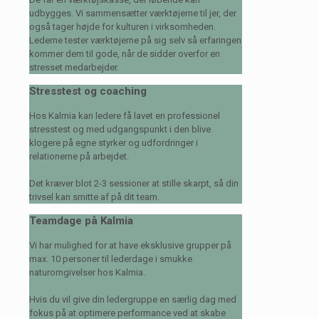
udbygges. Vi sammensætter værktøjerne til jer, der
også tager højde for kulturen i virksomheden.
Lederne tester værktøjerne på sig selv så erfaringen
kommer dem til gode, når de sidder overfor en
stresset medarbejder.
Stresstest og coaching
Hos Kalmia kan ledere få lavet en professionel
stresstest og med udgangspunkt i den blive
klogere på egne styrker og udfordringer i
relationerne på arbejdet.
Det kræver blot 2-3 sessioner at stille skarpt, så din
trivsel kan smitte af på dit team.
Teamdage på Kalmia
Vi har mulighed for at have eksklusive grupper på
max. 10 personer til lederdage i smukke
naturomgivelser hos Kalmia.
Hvis du vil give din ledergruppe en særlig dag med
fokus på at optimere performance ved at skabe