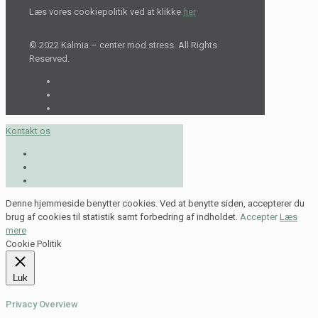
Læs vores cookiepolitik ved at klikke
her
© 2022 Kalmia – center mod stress. All Rights
Reserved.
Kontakt os
Denne hjemmeside benytter cookies. Ved at benytte siden, accepterer du
brug af cookies til statistik samt forbedring af indholdet.
Accepter
Læs
mere
Cookie Politik
Luk
Privacy Overview