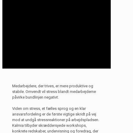
Medarbejdere, der trives, er mere produktive og
stabile. Omvendt vil stress blandt medarbejderne
påvirke bundlinjen negativt.
Viden om stress, et fælles sprog og en klar
ansvarsfordeling er de første vigtige skridt på vej
mod at undgå stressreaktioner på arbejdspladsen.
Kalmia tilbyder skræddersyede workshops,
konkrete redskaber, undervisning og foredrag, der