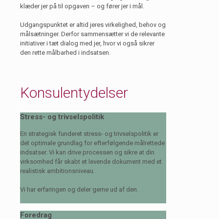
klæder jer på til opgaven – og fører jer i mål.
Udgangspunktet er altid jeres virkelighed, behov og
målsætninger. Derfor sammensætter vi de relevante
initiativer i tæt dialog med jer, hvor vi også sikrer
den rette målbarhed i indsatsen.
Konsulentydelser
Stress- og trivselspolitik
En strategisk funderet stress- og trivselspolitik er
det optimale grundlag for efterfølgende målrettede
indsatser. Vi kan drive processen og sikre at din
virksomhed får skabt et levende dokument med et
realistisk ambitionsniveau.
Vi har erfaringen og deler gerne ud af den.
Foredrag