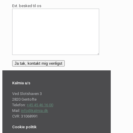
Evt. besked til os
Kalmia a/s
Ved Slotshaven 3
2820 Gentofte
Telefon:
+45 45 46 16 00
Mail:
info@kalmia.dk
CVR: 31068991
Cookie politik