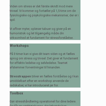
Viden om stress er det første skridt mod mere
trivsel. Vi kommer og fortæller på 1,5 time om de
fysiologiske og psykologiske mekanismer, der er i
spil.
Vi afliver myter, opløser tabuer og giver på en
humoristisk og let tilgængelig måde din
virksomhed et fundament for stressforståelse.
Workshops
På 3 timer kan vi give dit team viden og et fælles
sprog om stress og trivsel. Det giver et fundament
for effektiv ledelse og selvledelse. Teamet
afstemmer forventninger til hinanden.
Stresstrappen
bliver en fælles forståelse og I kan
umiddelbart efter en workshop anvende de
redskaber, vi har introduceret jer for.
Toolbox
Gør stresshåndtering operationel for dine ledere.
De får en værktøjskasse, der løbende kan